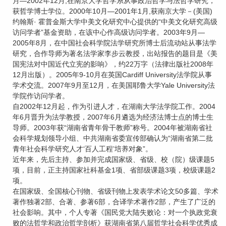
月—2002年12月,在南京大学哲学系从事政治哲学与法哲学研究，
获哲学博士学位。2000年10月—2001年1月,获南京大学－(美国)
约翰斯· 霍普金斯大学中美文化研究中心提供的“中美文化研究高级
访问学者”基金资助，在该中心作高级访问学者。2003年9月—
2005年8月，在中国社会科学院法学研究所博士后流动站从事法学
研究，合作导师为著名法学家李步云教授，出站报告的题目是《美
国宪法对中国近代立宪的影响》，约22万字（法律出版社2008年
12月出版）。2005年9-10月在英国Cardiff University法学院从事
学术交流。2007年9月至12月，在美国耶鲁大学Yale University法
学院作访问学者。
自2002年12月起，作为引进人才，在湖南大学法学院工作。2004
年6月晋升为法学教授，2007年6月遴选为经济法博士点的博士生
导师。2003年获“湖南省青年骨干教师”称号。2004年被湖南省社
会科学规划领导小组、中共湖南省委宣传部确认为“湖南省第二批
青年社会科学研究人才‘百人工程’培养对象”。
近年来，先后主持、参加并完成国家级、省级、校（院）级课题5
项，目前，正主持国家社科基金1项、省部级课题3项，校级课题2
项。
在国家级、全国核心刊物、省级刊物上发表学术论文50多篇、学术
著作独著2部、合著、参著6部，合译学术著作2部，产生了广泛的
社会影响。其中，个人专著《国民党大陆失败论：对一个执政党衰
败的法哲学和政治哲学剖析》获湖南省第八届哲学社会科学优秀成