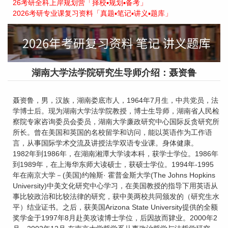
26考研全科上岸规划营「择校▪规划▪备考」
2026考研专业课复习资料「真题▪笔记▪讲义▪题库」
湖南大学法学院研究生导师介绍：聂资鲁
聂资鲁，男，汉族，湖南娄底市人，1964年7月生，中共党员，法
学博士后。现为湖南大学法学院教授，博士生导师，湖南省人民检
察院专家咨询委员会委员，湖南大学廉政研究中心国际反贪研究所
所长。曾在美国和英国的名校留学和访问，能以英语作为工作语
言，从事国际学术交流及讲授法学双语专业课。身体健康。
1982年到1986年，在湖南湘潭大学读本科，获学士学位。1986年
到1989年，在上海华东师大读硕士，获硕士学位。1994年-1995
年在南京大学－(美国)约翰斯· 霍普金斯大学(The Johns Hopkins
University)中美文化研究中心学习，在美国教授的指导下用英语从
事比较政治和比较法律的研究，获中美两校共同颁发的（研究生水
平）结业证书。之后，获美国Arizona State University提供的全额
奖学金于1997年8月赴美攻读博士学位，后因故而肄业。2000年2