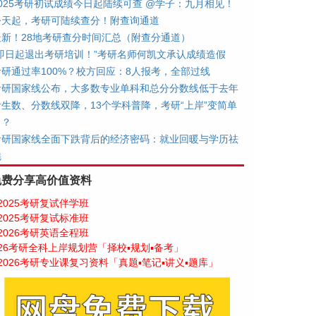
2025考研初试成绩今日起陆续可查 @学子：九月相见！
今天起，考研可陆续查分！附查询通道
最新！28地考研查分时间汇总（附查分通道）
“即日起退出考研培训！”考研名师何凯文承认成绩造假
考研通过率100%？校方回应：8人报考，全部过线
考研国家线公布，大多数专业单科和总分分数线低于去年
考生数、分数线双降，13个学科普降，考研“上岸”变简单
了？
考研国家线全面下跌背后的经济密码：就业回暖与学历祛
魅
免费分享高价值资料
2025考研复试伴学班
2025考研复试标准班
2026考研英语全程班
26考研全科上岸规划营「择校▪规划▪备考」
2026考研专业课复习资料「真题▪笔记▪讲义▪题库」