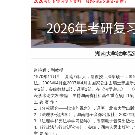
2026考研专业课复习资料「真题▪笔记▪讲义▪题库」
湖南大学法学院
肖艳辉：副教授
1970年11月生，湖南洞口人，副教授，法学硕士，
法。2006年4月至2007年4月由国家公派去瑞士弗
材2部，参编教材1部，译著1部。在《法学杂志》、
表学术论文20来篇。主持湖南省社科基金重点项目1项
主 要 著 作：
1.《分权研究——比较的视角》，译著，北京大学出版社
2.《法理学•宪法学》，湖南电子音像出版社，2002年
3.《法理学和宪法学学习指导》，湖南电子音像出版社，
4.《行政法与行政诉讼法》，参编，湖南人民出版社，
主 要 项 目：