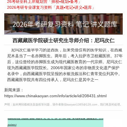
26考研全科上岸规划营「择校▪规划▪备考」
2026考研专业课复习资料「真题▪笔记▪讲义▪题库」
西藏藏医学院硕士研究生导师介绍：尼玛次仁
尼玛次仁最早学习的是西医，后来凭借仅有的医学知识，在西藏
尼木县当了一名赤脚医生。两年后，考入拉萨市卫校藏医班。37年
后，这位曾经的赤脚医生成为现代藏医教育的一代宗师。尼玛次仁
现为西藏藏医学院院长。2006年国家公布的非物质文化遗产保护
名录中，由西藏藏医学院呈报的水银洗炼法和仁青常觉位列其中。
西藏藏医学院共有四位传承人，尼玛次仁是其中之一
新闻来源：
https://www.chinakaoyan.com/info/article/id/208431.shtml
声明：如本网转载稿涉及版权等问题，请作者致信kaoyan1365@126.com，我们将及时处理。