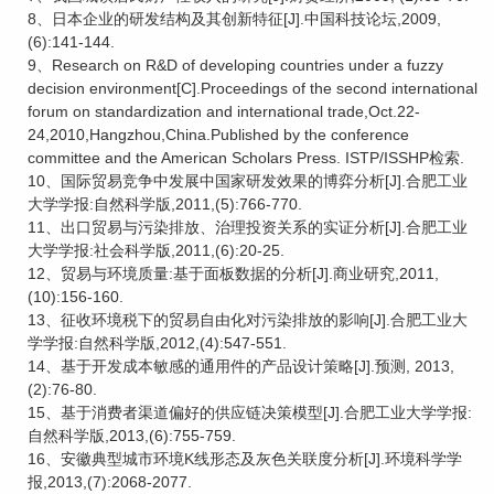
8、日本企业的研发结构及其创新特征[J].中国科技论坛,2009,
(6):141-144.
9、Research on R&D of developing countries under a fuzzy
decision environment[C].Proceedings of the second international
forum on standardization and international trade,Oct.22-
24,2010,Hangzhou,China.Published by the conference
committee and the American Scholars Press. ISTP/ISSHP检索.
10、国际贸易竞争中发展中国家研发效果的博弈分析[J].合肥工业
大学学报:自然科学版,2011,(5):766-770.
11、出口贸易与污染排放、治理投资关系的实证分析[J].合肥工业
大学学报:社会科学版,2011,(6):20-25.
12、贸易与环境质量:基于面板数据的分析[J].商业研究,2011,
(10):156-160.
13、征收环境税下的贸易自由化对污染排放的影响[J].合肥工业大
学学报:自然科学版,2012,(4):547-551.
14、基于开发成本敏感的通用件的产品设计策略[J].预测, 2013,
(2):76-80.
15、基于消费者渠道偏好的供应链决策模型[J].合肥工业大学学报:
自然科学版,2013,(6):755-759.
16、安徽典型城市环境K线形态及灰色关联度分析[J].环境科学学
报,2013,(7):2068-2077.