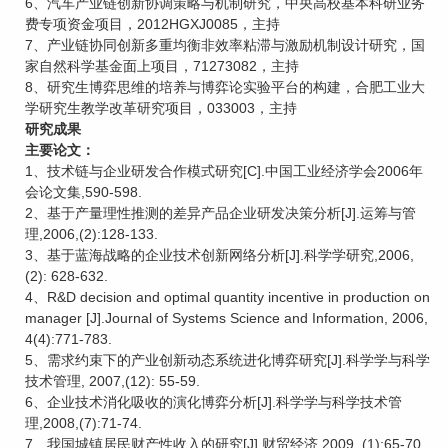
6、汽车产业链创新协调策略与机制研究，中央高校基本科研业务
费专项资金项目，2012HGXJ0085，主持
7、产业链协同创新多重均衡非效率粘滞与激励机制设计研究，国
家自然科学基金面上项目，71273082，主持
8、研究生博弈思维的培养与博弈论实验平台的构建，合肥工业大
学研究生教学改革研究项目，033003，主持
研究成果
主要论文：
1、技术链与企业研发合作模式研究[C].中国工业经济学会2006年
会论文集,590-598.
2、基于产量理性推测的差异产品企业研发决策分析[J].运筹与管
理,2006,(2):128-133.
3、基于蓝海战略的企业技术创新网络分析[J].科学学研究,2006,
(2): 628-632.
4、R&D decision and optimal quantity incentive in production on
manager [J].Journal of Systems Science and Information, 2006,
4(4):771-783.
5、需求约束下的产业创新动态系统进化博弈研究[J].科学学与科学
技术管理, 2007,(12): 55-59.
6、企业技术消化吸收的演化博弈分析[J].科学学与科学技术管
理,2008,(7):71-74.
7、我国城镇居民财产性收入的研究[J].财贸经济,2009, (1):65-70.