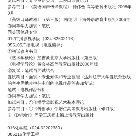
复试科目：专业英语会话、二外口语及听力
参考书目：《英语同声传译教程》.仲伟合.高等教育出版社.2008年
9月
《高级口译教程》（第三版）.梅德明.上海外语教育出版社2006年
③同等学力加试：笔试
同英语笔译专业
012广播影视学院（024-62602116）
055105广播电视（电视编导）
①初试参考书目
《艺术学概论》彭吉象北京大学出版社（第三版）
《电视学导论》黄会林高等教育出版社2008年版
②复试：笔试与面试结合
复试科目：面试：专业知识和专业技能（达到辽宁大学复试分数线
的考生需携带担任主创的电视作品等参加复试）
笔试：电视作品分析
③同等学力加试：笔试
加试科目：①传播学②影视艺术基本理论
参考书目：①《传播学》邵培仁高等教育出版社（修订版）
②《DV制作》周雯王庆福主编上海教育出版社
016化学院（024-62202380）
085216化学工程