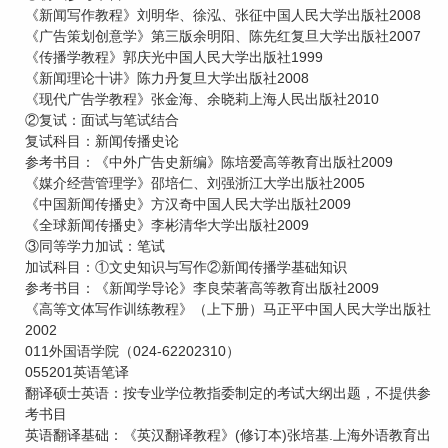
《新闻写作教程》刘明华、徐泓、张征中国人民大学出版社2008
《广告策划创意学》第三版余明阳、陈先红复旦大学出版社2007
《传播学教程》郭庆光中国人民大学出版社1999
《新闻理论十讲》陈力丹复旦大学出版社2008
《现代广告学教程》张金海、余晓莉上海人民出版社2010
②复试：面试与笔试结合
复试科目：新闻传播史论
参考书目：《中外广告史新编》陈培爱高等教育出版社2009
《媒介经营管理学》邵培仁、刘强浙江大学出版社2005
《中国新闻传播史》方汉奇中国人民大学出版社2009
《全球新闻传播史》李彬清华大学出版社2009
③同等学力加试：笔试
加试科目：①文史知识与写作②新闻传播学基础知识
参考书目：《新闻学导论》李良荣著高等教育出版社2009
《高等文体写作训练教程》（上下册）马正平中国人民大学出版社
2002
011外国语学院（024-62202310）
055201英语笔译
翻译硕士英语：按专业学位教指委制定的考试大纲出题，不提供参
考书目
英语翻译基础：《英汉翻译教程》(修订本)张培基.上海外语教育出