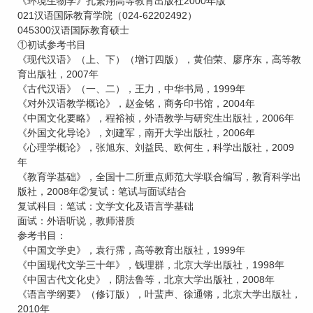
《环境生物学》孔繁翔高等教育出版社2000年版
021汉语国际教育学院（024-62202492）
045300汉语国际教育硕士
①初试参考书目
《现代汉语》（上、下）（增订四版），黄伯荣、廖序东，高等教
育出版社，2007年
《古代汉语》（一、二），王力，中华书局，1999年
《对外汉语教学概论》，赵金铭，商务印书馆，2004年
《中国文化要略》，程裕祯，外语教学与研究生出版社，2006年
《外国文化导论》，刘建军，南开大学出版社，2006年
《心理学概论》，张旭东、刘益民、欧何生，科学出版社，2009
年
《教育学基础》，全国十二所重点师范大学联合编写，教育科学出
版社，2008年②复试：笔试与面试结合
复试科目：笔试：文学文化及语言学基础
面试：外语听说，教师潜质
参考书目：
《中国文学史》，袁行霈，高等教育出版社，1999年
《中国现代文学三十年》，钱理群，北京大学出版社，1998年
《中国古代文化史》，阴法鲁等，北京大学出版社，2008年
《语言学纲要》（修订版），叶蜚声、徐通锵，北京大学出版社，
2010年