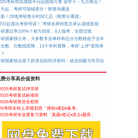
2025考研初试成绩今日起陆续可查 @学子：九月相见！
今天起，考研可陆续查分！附查询通道
最新！28地考研查分时间汇总（附查分通道）
“即日起退出考研培训！”考研名师何凯文承认成绩造假
考研通过率100%？校方回应：8人报考，全部过线
考研国家线公布，大多数专业单科和总分分数线低于去年
考生数、分数线双降，13个学科普降，考研“上岸”变简单
了？
考研国家线全面下跌背后的经济密码：就业回暖与学历祛
魅
免费分享高价值资料
2025考研复试伴学班
2025考研复试标准班
2026考研英语全程班
26考研全科上岸规划营「择校▪规划▪备考」
2026考研专业课复习资料「真题▪笔记▪讲义▪题库」