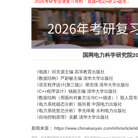
2026考研专业课复习资料「真题▪笔记▪讲义▪题库」
国网电力科学研究院2
《电路》邱关源主编 高等教育出版社
《数据结构》严尉敏主编 清华大学出版社
《语言程序设计(第三版)》谭浩强 清华大学出版社
《C++程序设计》钱能主编 清华大学出版社
《数据结构（用面向对象方法与C++描述）》殷人昆
《电力系统稳态分析》陈珩着 中国电力出版社
《电力系统暂态分析》李光琦着 水利电力出版社
《自动控制原理》吴麒 清华大学出版社
新闻来源： https://www.chinakaoyan.com/info/article/id
声明：如本网转载稿涉及版权等问题，请作者致信kaoyan1365@126.com