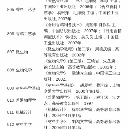
《天然香料加工工艺》毛海舫、李琼 主编，
中国轻工业出版社，2006年；《合成香料工
805
香料工艺学
艺学》 易封萍、毛海舫 主编，中国轻工业
出版社, 2007年
《食用香精制备技术》 周耀华 肖作兵 主
编，中国纺织出版社，2007年；《日用香精
806
香精工艺学
调配技术》 俞根发，吴关良 主编，中国轻
工业出版社，2007年
《微生物学教程》(第二版)，周德庆编，高
807
微生物
等教育出版社，2002年
《生物化学》(第三版)，王镜岩、朱圣庚、
徐长法主编，高等教育出版社，2002年；
808
生物化学
《生物化学》，魏述众主编，中国轻工业出
版社，2002。
《材料科学基础》，胡赓祥、蔡珣编，上海
809
材料科学基础
交通大学出版社，2000年第1版。
《普通物理学》（第五版），程守洙、江之
810
普通物理学
永，高等教育出版社，1997
《机械设计》，徐锦康主编，高等教育出版
811
机械设计
社，2004年4月第1版
《材料力学》，刘鸿文主编，高等教育出版
812
材料力学
社，2004年1月第4版