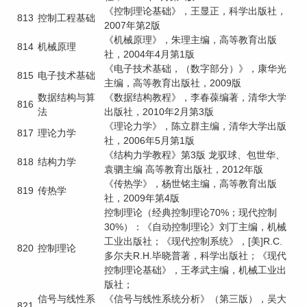
《控制理论基础》，王显正，科学出版社，
813
控制工程基础
2007年第2版
《机械原理》，朱理主编，高等教育出版
814
机械原理
社，2004年4月第1版
《电子技术基础，（数字部分）》，康华光
815
电子技术基础
主编，高等教育出版社，2009版
数据结构与算
《数据结构教程》，李春葆编著，清华大学
816
法
出版社，2010年2月第3版
《理论力学》，陈立群主编，清华大学出版
817
理论力学
社，2006年5月第1版
《结构力学教程》第3版 龙驭球、包世华、
818
结构力学
袁驷主编 高等教育出版社，2012年版
《传热学》，杨世铭主编，高等教育出版
819
传热学
社，2009年第4版
控制理论（经典控制理论70%；现代控制
30%）：《自动控制理论》刘丁主编，机械
工业出版社；《现代控制系统》，[美]R.C.
820
控制理论
多尔夫R.H.毕晓普著，科学出版社；《现代
控制理论基础》，王孝武主编，机械工业出
版社；
信号与线性系
《信号与线性系统分析》（第三版），吴大
821