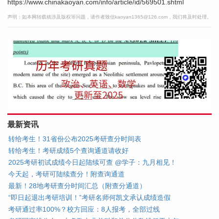
https://www.chinakaoyan.com/info/article/id/569501.shtml
声明：如本网转载稿涉及版权等问题，请作者致信kaoyan1365@126.com，我们将及时处理。
最新资讯
转给考生！31省份公布2025考研查分时间表
转给考生！考研成绩5个查询通道请收好
2025考研初试成绩今日起陆续可查 @学子：九月相见！
今天起，考研可陆续查分！附查询通道
最新！28地考研查分时间汇总（附查分通道）
“即日起退出考研培训！”考研名师何凯文承认成绩造假
考研通过率100%？校方回应：8人报考，全部过线