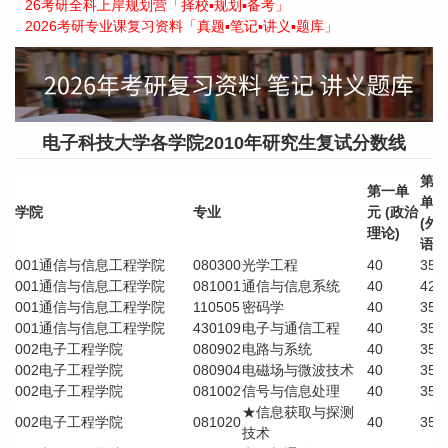
26考研全科上岸规划营「择校▪规划▪备考」
2026考研专业课复习资料「真题▪笔记▪讲义▪题库」
电子科技大学各学院2010年研究生复试分数线
第二
第一单
单元
学院
专业
元
(政治
(外
理论)
语)
001
通信与信息工程学院
080300
光学工程
40
35
001
通信与信息工程学院
081001
通信与信息系统
40
42
001
通信与信息工程学院
110505
密码学
40
35
001
通信与信息工程学院
430109
电子与通信工程
40
35
002
电子工程学院
080902
电路与系统
40
35
002
电子工程学院
080904
电磁场与微波技术
40
35
002
电子工程学院
081002
信号与信息处理
40
35
★信息获取与探测
002
电子工程学院
081020
40
35
技术