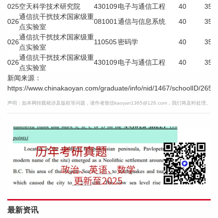
025
空天科学技术研究院
430109
电子与通信工程
40
35
通信抗干扰技术国家级重
026
081001
通信与信息系统
40
35
点实验室
通信抗干扰技术国家级重
026
110505
密码学
40
35
点实验室
通信抗干扰技术国家级重
026
430109
电子与通信工程
40
35
点实验室
新闻来源：
https://www.chinakaoyan.com/graduate/info/nid/1467/schoolID/265.s
声明：如本网转载稿涉及版权等问题，请作者致信kaoyan1365@126.com，我们将及时处理。
最新资讯