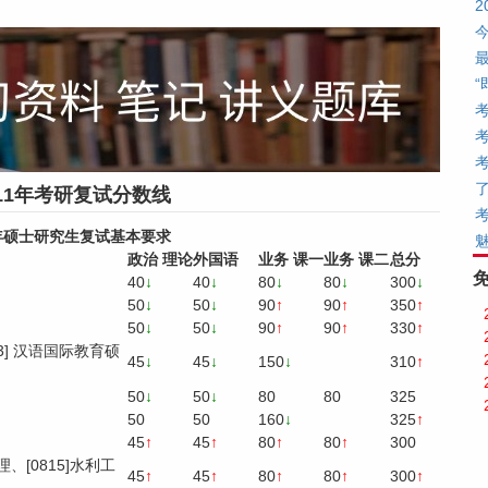
11年考研复试分数线
1年硕士研究生复试基本要求
政治
理论
外国语
业务
课一
业务
课二
总分
40
↓
40
↓
80
↓
80
↓
300
↓
50
↓
50
↓
90
↑
90
↑
350
↑
50
↓
50
↓
90
↑
90
↑
330
↑
453] 汉语国际教育硕
45
↓
45
↓
150
↓
310
↑
50
↓
50
↓
80
80
325
50
50
160
↓
325
↑
45
↑
45
↑
80
↑
80
↑
300
理、[0815]水利工
45
↑
45
↑
80
↑
80
↑
300
↑