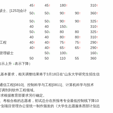
45
↑
45
↑
180
↑
310
↑
硕士、[1253]会计
50
↓
50
↓
90
↑
90
↑
360
↑
50
↓
50
↓
90
↑
90
↑
325
↑
40
40
150
↓
310
↑
50
↓
50
↓
80
80
325
↑
40
40
80
↑
80
↑
310
↑
利工程
40
↑
40
↑
75
↑
75
↑
290
↑
40
↑
40
↑
65
↑
65
↑
290
↑
工程管理硕士
50
↓
100
↓
160
↓
50
50
110
55
360
表示上升
↓
表示下降）
基本要求，相关调整结果将于3月18日在“山东大学研究生招生信
与通信工程[0810]、控制科学与工程[0811]、计算机科学与技术
求即可调剂到软件工程领域。
要求根据教育部要求另行确定。
内、考核合格的志愿者，初试总分在所报考专业最低控制线下降10
计划项目管理办公室统一制作颁发的《大学生志愿服务西部计划志