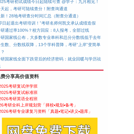
2025考研初试成绩今日起陆续可查 @学子：九月相见！
今天起，考研可陆续查分！附查询通道
最新！28地考研查分时间汇总（附查分通道）
“即日起退出考研培训！”考研名师何凯文承认成绩造假
考研通过率100%？校方回应：8人报考，全部过线
考研国家线公布，大多数专业单科和总分分数线低于去年
考生数、分数线双降，13个学科普降，考研“上岸”变简单
了？
考研国家线全面下跌背后的经济密码：就业回暖与学历祛
魅
免费分享高价值资料
2025考研复试伴学班
2025考研复试标准班
2026考研英语全程班
26考研全科上岸规划营「择校▪规划▪备考」
2026考研专业课复习资料「真题▪笔记▪讲义▪题库」