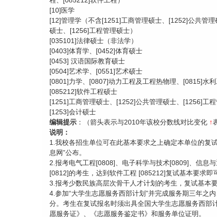
程、[085212]软件工程）
[10]医学
[12]管理学（不含
[1251]工商管理硕士、[1252]公共管理
硕士、[1256]工程管理硕士）
[035101]法律硕士（非法学）
[0403]体育学、
[0452]体育硕士
[0453] 汉语国际教育硕士
[0504]艺术学、
[0551]艺术硕士
[0801]力学、
[0807]动力工程及工程热物理、[0815]水
[085212]软件工程硕士
[1251]工商管理硕士、
[1252]公共管理硕士、[1256]
[1253]会计硕士
编辑提示
：（箭头表示与2010年该校分数线对比变化
↑
说明：
1.我校各招生单位可在此基本要求之上确定本单位的复试
息网”公布。
2.报考电气工程[0808]、电子科学与技术[0809]、信息
[0812]的考生，达到软件工程 [085212]复试基本要
3.报考少数民族高层次骨干人才计划的考生，复试基本
4.参加“大学生志愿服务西部计划”并完成服务期三年之
分。考生在复试报名时须出具全国大学生志愿服务西部
愿服务证》、《志愿服务鉴定书》和服务单位证明。