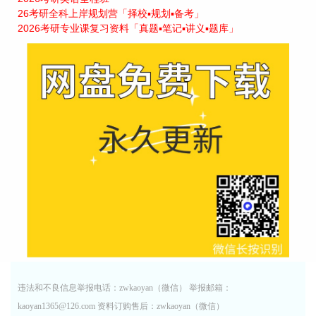
26考研全科上岸规划营「择校▪规划▪备考」
2026考研专业课复习资料「真题▪笔记▪讲义▪题库」
违法和不良信息举报电话：zwkaoyan（微信） 举报邮箱：
kaoyan1365@126.com 资料订购售后：zwkaoyan（微信）