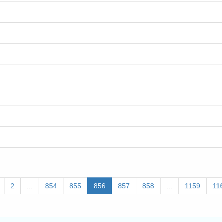
ous
(current)
2
...
854
855
856
857
858
...
1159
11